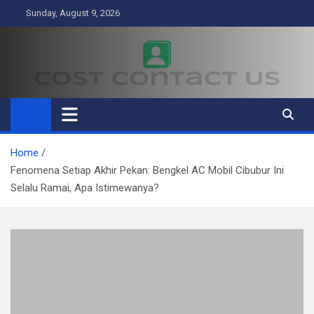
Skip
Sunday, August 9, 2026
to
content
Cost Contact Us
Business
Home
Fenomena Setiap Akhir Pekan: Bengkel AC Mobil Cibubur Ini
Selalu Ramai, Apa Istimewanya?