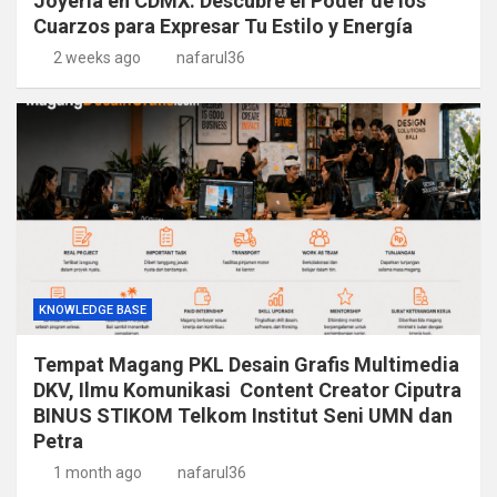
Joyería en CDMX: Descubre el Poder de los
Cuarzos para Expresar Tu Estilo y Energía
2 weeks ago
nafarul36
KNOWLEDGE BASE
Tempat Magang PKL Desain Grafis Multimedia
DKV, Ilmu Komunikasi Content Creator Ciputra
BINUS STIKOM Telkom Institut Seni UMN dan
Petra
1 month ago
nafarul36