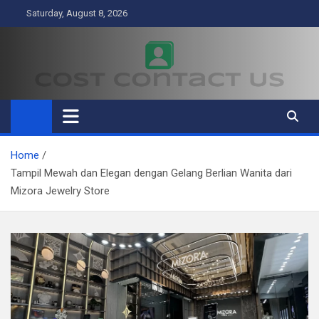
Skip
Saturday, August 8, 2026
to
content
Cost Contact Us
Business
Home
Tampil Mewah dan Elegan dengan Gelang Berlian Wanita dari
Mizora Jewelry Store