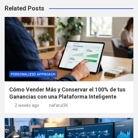
Related Posts
PERSONALIZED APPROACH
Cómo Vender Más y Conservar el 100% de tus
Ganancias con una Plataforma Inteligente
2 weeks ago
nafarul36