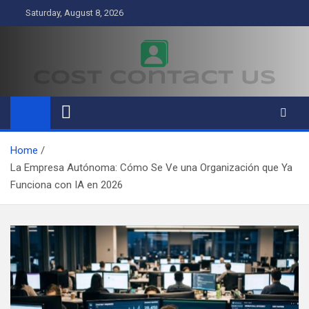
Skip
Saturday, August 8, 2026
to
content
Cost Contact Us
Business
Home
La Empresa Autónoma: Cómo Se Ve una Organización que Ya
Funciona con IA en 2026