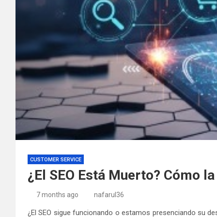
CUSTOMER SERVICE
¿El SEO Está Muerto? Cómo la
7 months ago
nafarul36
¿El SEO sigue funcionando o estamos presenciando su des