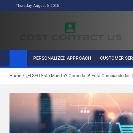
Skip
Thursday, August 6, 2026
to
content
Cost Contact Us
Business
PERSONALIZED APPROACH
CUSTOMER SER
Home
¿El SEO Está Muerto? Cómo la IA Está Cambiando las 