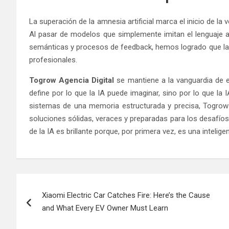
La superación de la amnesia artificial marca el inicio de l
Al pasar de modelos que simplemente imitan el lenguaje 
semánticas y procesos de feedback, hemos logrado que la t
profesionales.
Togrow Agencia Digital
se mantiene a la vanguardia de e
define por lo que la IA puede imaginar, sino por lo que la I
sistemas de una memoria estructurada y precisa, Togrow g
soluciones sólidas, veraces y preparadas para los desafío
de la IA es brillante porque, por primera vez, es una intelig
Post
Xiaomi Electric Car Catches Fire: Here’s the Cause
navigation
and What Every EV Owner Must Learn