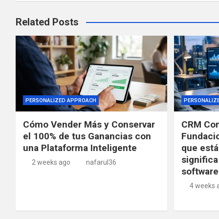
Related Posts
PERSONALIZED APPROACH
PERSONALIZ
Cómo Vender Más y Conservar
CRM Con
el 100% de tus Ganancias con
Fundacio
una Plataforma Inteligente
que está
significa
2 weeks ago
nafarul36
software
4 weeks 