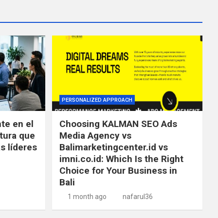
PERSONALIZED APPROACH
te en el
Choosing KALMAN SEO Ads
tura que
Media Agency vs
s líderes
Balimarketingcenter.id vs
imni.co.id: Which Is the Right
Choice for Your Business in
Bali
1 month ago
nafarul36